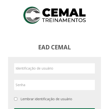
Ir
para
o
conteúdo
principal
EAD CEMAL
Identificação
de
usuário
Senha
Lembrar identificação de usuário